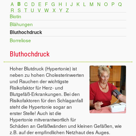
A
B
C
D
E
F
G
H
I
J
K
L
M
N
O
P
Q
R
S
T
U
V
W
X
Y
Z
Biotin
Blähungen
Bluthochdruck
Borreliose
Bluthochdruck
Hoher Blutdruck (Hypertonie) ist
neben zu hohen Cholesterinwerten
und Rauchen der wichtigste
Risikofaktor für Herz- und
Blutgefäß-Erkrankungen. Bei den
Risikofaktoren für den Schlaganfall
steht die Hypertonie sogar an
erster Stelle! Auch ist die
Hypertonie mitverantwortlich für
Schäden an Gefäßwänden und kleinen Gefäßen, wie
z.B. auf der empfindlichen Netzhaut des Auges.