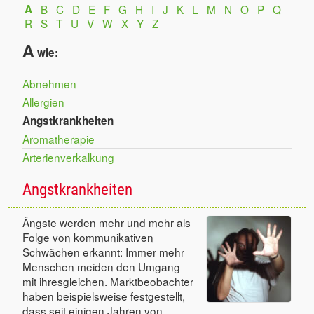
A
B
C
D
E
F
G
H
I
J
K
L
M
N
O
P
Q
R
S
T
U
V
W
X
Y
Z
A
wie:
Abnehmen
Allergien
Angstkrankheiten
Aromatherapie
Arterienverkalkung
Angstkrankheiten
Ängste werden mehr und mehr als
Folge von kommunikativen
Schwächen erkannt: Immer mehr
Menschen meiden den Umgang
mit ihresgleichen. Marktbeobachter
haben beispielsweise festgestellt,
dass seit einigen Jahren von